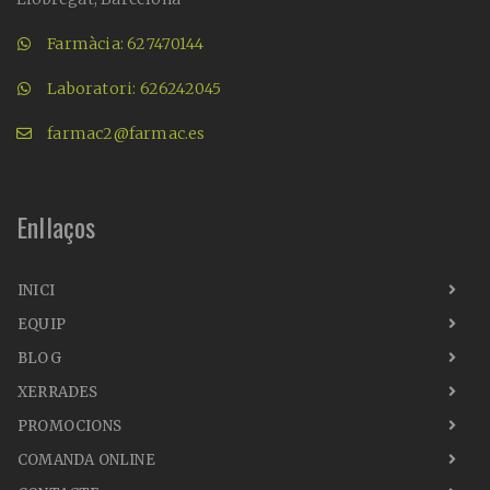
Farmàcia: 627470144
Laboratori: 626242045
farmac2@farmac.es
Enllaços
INICI
EQUIP
BLOG
XERRADES
PROMOCIONS
COMANDA ONLINE