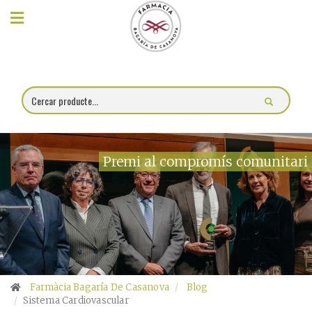
×
Compra
online
Farmàcia
Blog
Premi al compromís comunitari
Xerrades
Promocions
Encárrec
fórmules
Farmàcia Bagaría De Casanova
Blog
Sistema Cardiovascular