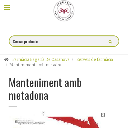
×
Compra
online
Farmàcia
Farmàcia Bagaría De Casanova
Serveis de farmàcia
Blog
Manteniment amb metadona
Manteniment amb
Xerrades
metadona
Promocions
Encárrec
El
fórmules