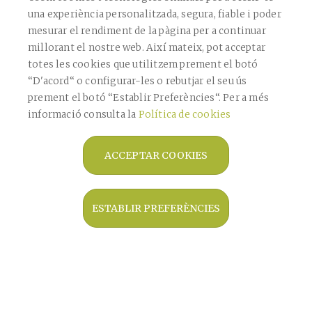
Aquest lloc està protegit per reCAPTCHA i s'apliquen la
Política de Privadesa
de
una experiència personalitzada, segura, fiable i poder
Google i els
Termes de servei
.
mesurar el rendiment de la pàgina per a continuar
CONFIRMAR
millorant el nostre web. Així mateix, pot acceptar
totes les cookies que utilitzem prement el botó
“D'acord“ o configurar-les o rebutjar el seu ús
prement el botó “Establir Preferències“. Per a més
ENVIAR
informació consulta la
Política de cookies
ACCEPTAR COOKIES
Copyright © 2026 Farmàcia Bagaría De
Casanova -
Diseño web
- Farmaoffice
ESTABLIR PREFERÈNCIES
Avís legal
Política de privacitat
Política de cookies
Política de vendes