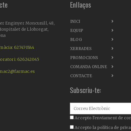
cte
Enllaços
INICI
er Enginyer Moncunill, 48,
ospitalet de Llobregat,
EQUIP
ona
BLOG
màcia: 627470144
XERRADES
PROMOCIONS
oratori: 626242045
COMANDA ONLINE
mac2@farmac.es
CONTACTE
Subscriu-te:
Accepto l'enviament de co
Accepto la
política de priva