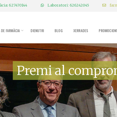
cia: 627470144
Laboratori: 626242045
far
S DE FARMÀCIA
DIENUTRI
BLOG
XERRADES
PROMOCION
Premi al compro