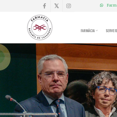
Farmà
×
Compra
online
FARMÀCIA
SERVEI
Farmàcia
Blog
Xerrades
Promocions
Encárrec
fórmules