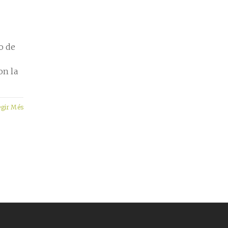
o de
on la
egir Més