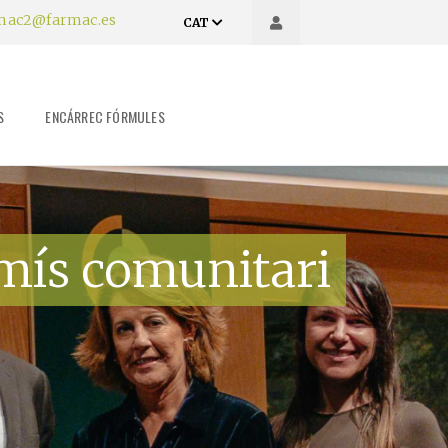
mac2@farmac.es
CAT
S
ENCÁRREC FÓRMULES
mís comunitari