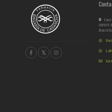
Conta
Carr
08905 H
Barcel
Far
Lab
far