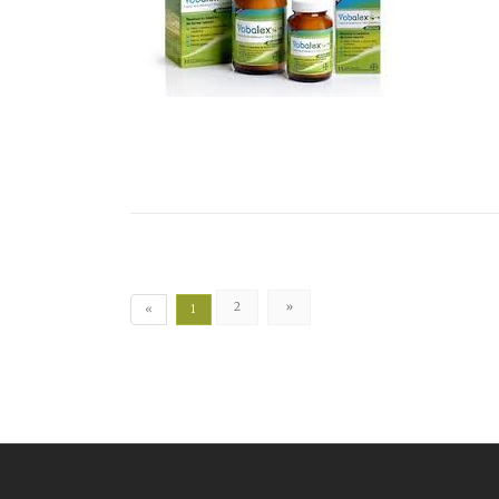
2
»
«
1