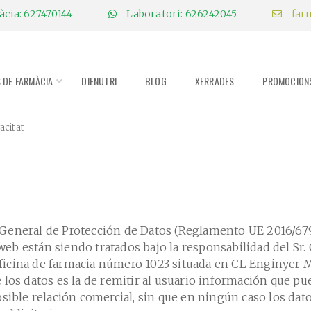
cia: 627470144
Laboratori: 626242045
far
S DE FARMÀCIA
DIENUTRI
BLOG
XERRADES
PROMOCION
acitat
eneral de Protección de Datos (Reglamento UE 2016/679 
na web están siendo tratados bajo la responsabilidad d
a oficina de farmacia número 1023 situada en CL Enginye
los datos es la de remitir al usuario información que pue
sible relación comercial, sin que en ningún caso los dato