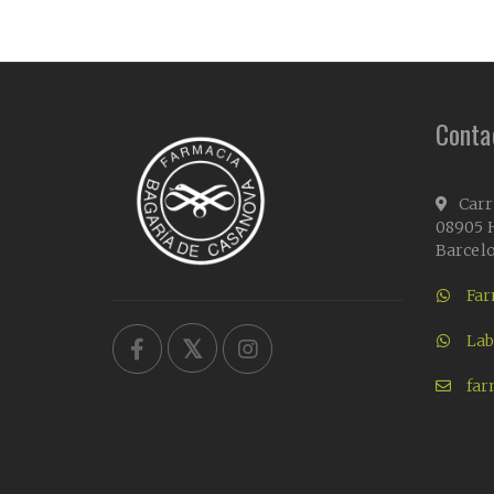
Conta
Carr
08905 H
Barcel
Far
Lab
far