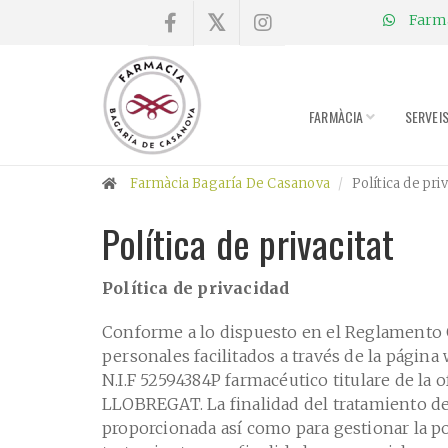
Farmà
×
Compra
online
FARMÀCIA
SERVEI
Farmàcia
Farmàcia Bagaría De Casanova
Política de priv
Blog
Política de privacitat
Xerrades
Política de privacidad
Promocions
Conforme a lo dispuesto en el Reglamento G
personales facilitados a través de la pági
Encárrec
N.I.F 52594384P farmacéutico titulare de l
LLOBREGAT. La finalidad del tratamiento de 
fórmules
proporcionada así como para gestionar la po