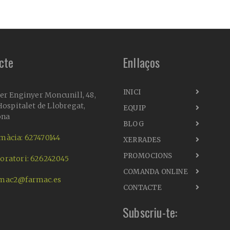
cte
Enllaços
INICI
er Enginyer Moncunill, 48,
ospitalet de Llobregat,
EQUIP
ona
BLOG
màcia: 627470144
XERRADES
PROMOCIONS
oratori: 626242045
COMANDA ONLINE
mac2@farmac.es
CONTACTE
Subscriu-te: