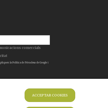
municacions comercials
citat
apliquen la
Política de Privadesa
de Google i
ENVIAR
ACCEPTAR COOKIES