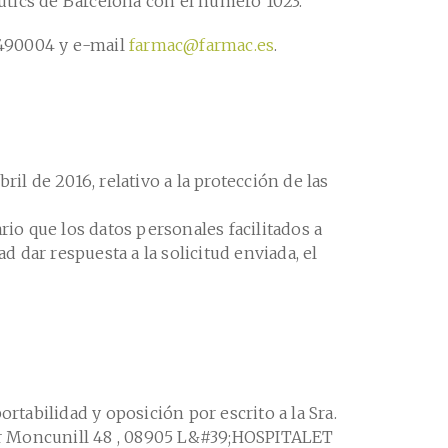
utics de Barcelona con el número 1023.
4490004 y e-mail
farmac@farmac.es
.
l de 2016, relativo a la protección de las
ario que los datos personales facilitados a
 dar respuesta a la solicitud enviada, el
ortabilidad y oposición por escrito a la Sra.
Moncunill 48 , 08905 L&#39;HOSPITALET