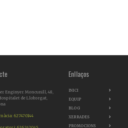
cte
Enllaços
INICI
er Enginyer Moncunill, 48,
ospitalet de Llobregat,
EQUIP
ona
BLOG
màcia: 627470144
XERRADES
PROMOCIONS
oratori: 626242045