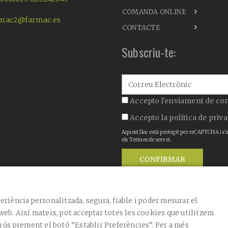
COMANDA ONLINE
mac2@farmac.es
CONTACTE
Subscriu-te:
Accepto l'enviament de co
Accepto la
política de priva
Aquest lloc està protegit per reCAPTCHA i s'
els
Termes de servei
.
CONFIRMAR
eriència personalitzada, segura, fiable i poder mesurar el
web. Així mateix, pot acceptar totes les cookies que utilitzem
u ús prement el botó “Establir Preferències“. Per a més