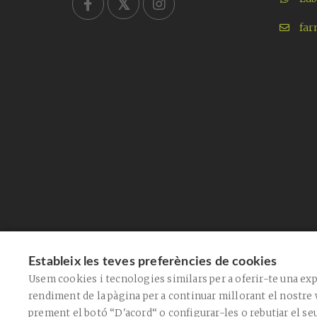
far
Estableix les teves preferències de cookies
Usem cookies i tecnologies similars per a oferir-te una exp
rendiment de la pàgina per a continuar millorant el nostre 
prement el botó “D'acord“ o configurar-les o rebutjar el se