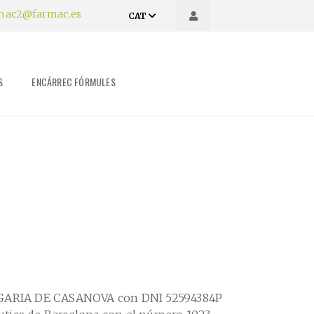
mac2@farmac.es
CAT
S
ENCÁRREC FÓRMULES
AGARIA DE CASANOVA con DNI 52594384P