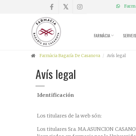
Farmà
×
Compra
online
FARMÀCIA
SERVEI
Farmàcia
Farmàcia Bagaría De Casanova
Avís legal
Blog
Avís legal
Xerrades
Identificación
Promocions
Encárrec
Los titulares de la web són:
fórmules
Los titulares Sra. MA.ASUNCION CASAN