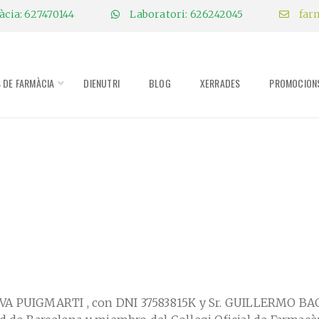
cia: 627470144
Laboratori: 626242045
far
S DE FARMÀCIA
DIENUTRI
BLOG
XERRADES
PROMOCION
OVA PUIGMARTI , con DNI 37583815K y Sr. GUILLERMO B