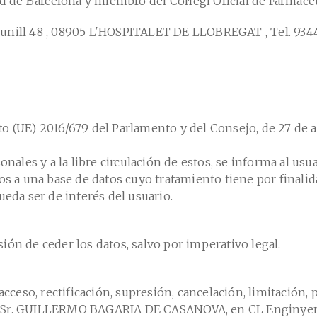
ad de Barcelona y miembro del Col·legi Oficial de Farmacè
unill 48 , 08905 L'HOSPITALET DE LLOBREGAT , Tel. 93
(UE) 2016/679 del Parlamento y del Consejo, de 27 de abri
nales y a la libre circulación de estos, se informa al usu
s a una base de datos cuyo tratamiento tiene por finalidad
eda ser de interés del usuario.
isión de ceder los datos, salvo por imperativo legal.
cceso, rectificación, supresión, cancelación, limitación, p
. GUILLERMO BAGARIA DE CASANOVA, en CL Enginyer 