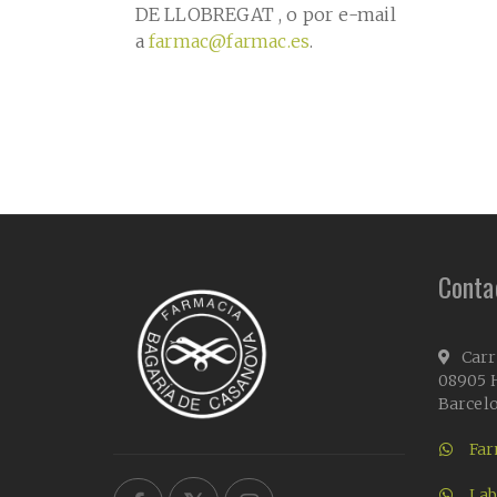
DE LLOBREGAT , o por e-mail
a
farmac@farmac.es
.
Conta
Carr
08905 H
Barcel
Far
Lab