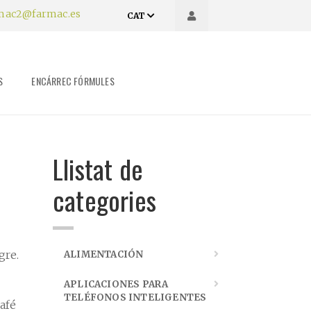
mac2@farmac.es
CAT
S
ENCÁRREC FÓRMULES
Llistat de
categories
gre.
ALIMENTACIÓN
APLICACIONES PARA
TELÉFONOS INTELIGENTES
afé