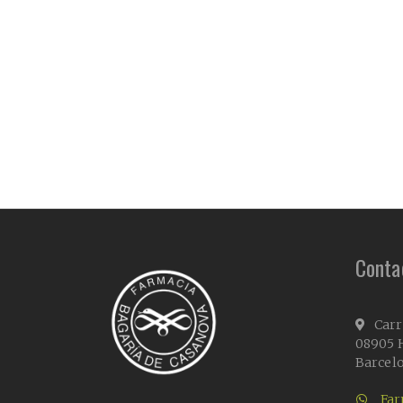
Conta
Carr
08905 H
Barcel
Far