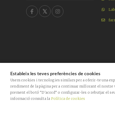
Lab
far
Estableix les teves preferències de cookies
Usem cookies i tecnologies similars per a oferir-te una exp
rendiment de la pàgina per a continuar millorant el nostre 
prement el botó “D'acord“ o configurar-les o rebutjar el se
informació consulta la
Política de cookies