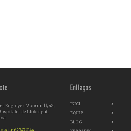
cte
Enllaços
INICI
er Enginyer Moncunill, 48,
ospitalet de Llobregat,
EQUIP
ona
BLOG
màcia: 627470144