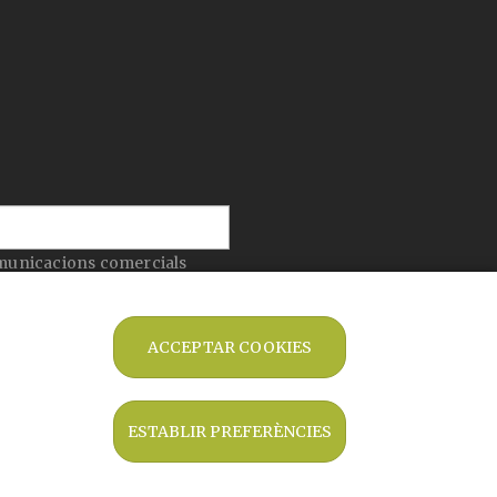
municacions comercials
citat
apliquen la
Política de Privadesa
de Google i
ACCEPTAR COOKIES
ESTABLIR PREFERÈNCIES
ENVIAR