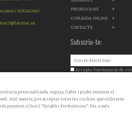
XERRADES
PROMOCIONS
oratori: 626242045
COMANDA ONLINE
mac2@farmac.es
CONTACTE
Subscriu-te:
Accepto l'enviament de co
Accepto la
política de priva
Aquest lloc està protegit per reCAPTCHA i s'
eriència personalitzada, segura, fiable i poder mesurar el
els
Termes de servei
.
web. Així mateix, pot acceptar totes les cookies que utilitzem
CONFIRMAR
u ús prement el botó “Establir Preferències“. Per a més