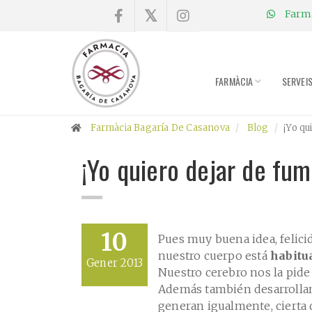
Farmà
×
Compra
online
FARMÀCIA
SERVEI
Farmàcia
Farmàcia Bagaría De Casanova
Blog
¡Yo qu
Blog
¡Yo quiero dejar de fum
Xerrades
Promocions
10
Pues muy buena idea, felici
nuestro cuerpo está
habitu
Gener 2013
Encárrec
Nuestro cerebro nos la pide
fórmules
Además también desarrollamo
generan igualmente, cierta 