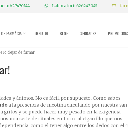
cia: 627470144
Laboratori: 626242045
far
S DE FARMÀCIA
DIENUTRI
BLOG
XERRADES
PROMOCION
iero dejar de fumar!
ar!
dades y ánimos. No es fácil, por supuesto. Como sabes
ado
a la presencia de nicotina circulando por nuestra san
 a gritos y se puede hacer muy pesado en la exigencia.
s una serie de rituales en torno al cigarrillo que nos
dependencia, como el tener algo entre los dedos con el c