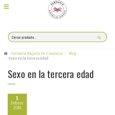
×
Compra
online
Farmàcia
Farmàcia Bagaría De Casanova
Blog
Blog
Sexo en la tercera edad
Sexo en la tercera edad
Xerrades
Promocions
Encárrec
1
Febrer
fórmules
2016