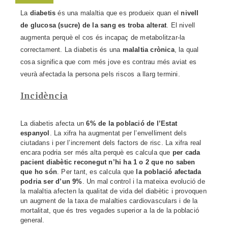
La
diabetis
és una malaltia que es produeix quan el
nivell
de glucosa (sucre) de la sang es troba alterat
. El nivell
augmenta perquè el cos és incapaç de metabolitzar-la
correctament. La diabetis és una
malaltia crònica
, la qual
cosa significa que com més jove es contrau més aviat es
veurà afectada la persona pels riscos a llarg termini.
Incidència
La diabetis afecta un
6% de la població de l’Estat
espanyol
. La xifra ha augmentat per l’envelliment dels
ciutadans i per l’increment dels factors de risc. La xifra real
encara podria ser més alta perquè es calcula que
per cada
pacient diabètic reconegut n’hi ha 1 o 2 que no saben
que ho són
. Per tant, es calcula que
la població afectada
podria ser d’un 9%
. Un mal control i la mateixa evolució de
la malaltia afecten la qualitat de vida del diabètic i provoquen
un augment de la taxa de malalties cardiovasculars i de la
mortalitat, que és tres vegades superior a la de la població
general.