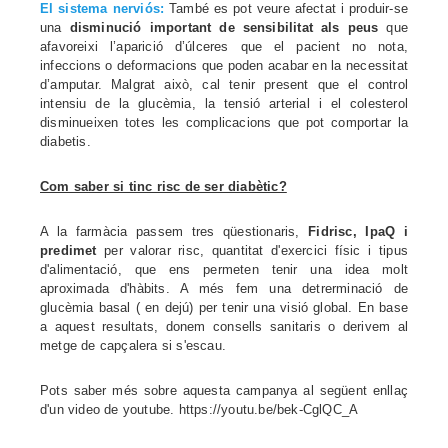
El sistema nerviós:
També es pot veure afectat i produir-se
una
disminució important de sensibilitat als peus
que
afavoreixi l’aparició d’úlceres que el pacient no nota,
infeccions o deformacions que poden acabar en la necessitat
d’amputar.
Malgrat això, cal tenir present que el control
intensiu de la glucèmia, la tensió arterial i el colesterol
disminueixen totes les complicacions que pot comportar la
diabetis.
Com saber si tinc risc de ser diabètic?
A la farmàcia passem tres qüestionaris,
Fidrisc, IpaQ i
predimet
per valorar risc, quantitat d'exercici físic i tipus
d'alimentació, que ens permeten tenir una idea molt
aproximada d'hàbits. A més fem una detrerminació de
glucèmia basal ( en dejú) per tenir una visió global. En base
a aquest resultats, donem consells sanitaris o derivem al
metge de capçalera si s'escau.
Pots saber més sobre aquesta campanya al següent enllaç
d'un video de youtube. https://youtu.be/bek-CglQC_A