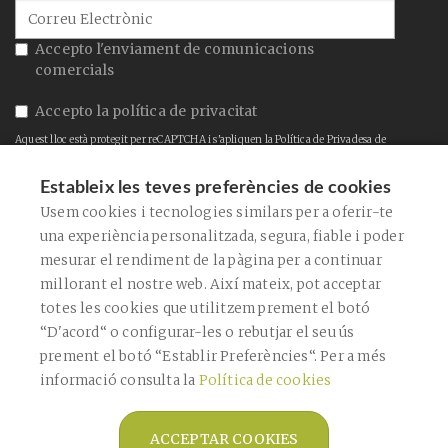
Accepto l'enviament de comunicacions
comercials
Accepto la
política de privacitat
Aquest lloc està protegit per reCAPTCHA i s'apliquen la
Política de Privadesa
de
Google i els
Termes de servei
.
Estableix les teves preferències de cookies
CONFIRMAR
Usem cookies i tecnologies similars per a oferir-te
una experiència personalitzada, segura, fiable i poder
mesurar el rendiment de la pàgina per a continuar
ENVIAR
millorant el nostre web. Així mateix, pot acceptar
totes les cookies que utilitzem prement el botó
“D'acord“ o configurar-les o rebutjar el seu ús
prement el botó “Establir Preferències“. Per a més
informació consulta la
Política de cookies
Copyright © 2026 Farmàcia Bagaría De
Casanova -
Diseño web
- Farmaoffice
ACCEPTAR COOKIES
Avís legal