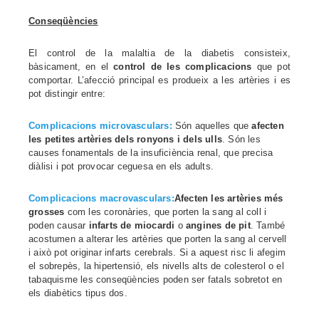
Conseqüències
El control de la malaltia de la diabetis consisteix,
bàsicament, en el
control de les complicacions
que pot
comportar. L’afecció principal es produeix a les artèries i es
pot distingir entre:
Complicacions microvasculars:
Són aquelles que
afecten
les petites artèries dels ronyons i dels ulls
. Són les
causes fonamentals de la insuficiència renal, que precisa
diàlisi i pot provocar ceguesa en els adults.
Complicacions macrovasculars:
Afecten les artèries més
grosses
com les coronàries, que porten la sang al coll i
poden causar
infarts de miocardi
o
angines de pit
. També
acostumen a alterar les artèries que porten la sang al cervell
i això pot originar infarts cerebrals. Si a aquest risc li afegim
el sobrepès, la hipertensió, els nivells alts de colesterol o el
tabaquisme les conseqüències poden ser fatals sobretot en
els diabètics tipus dos.