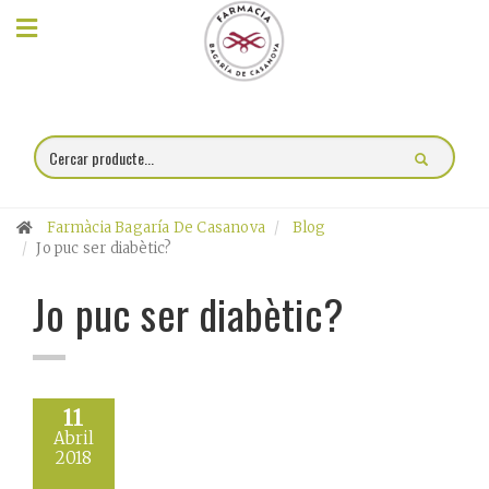
×
Compra
online
Farmàcia
Farmàcia Bagaría De Casanova
Blog
Blog
Jo puc ser diabètic?
Jo puc ser diabètic?
Xerrades
Promocions
Encárrec
11
Abril
fórmules
2018