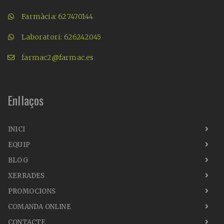
Farmàcia: 627470144
Laboratori: 626242045
farmac2@farmac.es
Enllaços
INICI
EQUIP
BLOG
XERRADES
PROMOCIONS
COMANDA ONLINE
CONTACTE