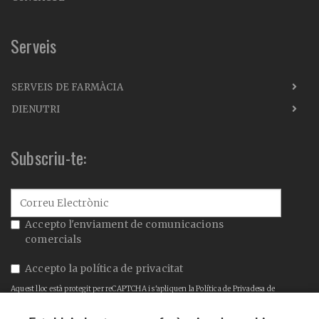
Serveis
SERVEIS DE FARMÀCIA
DIENUTRI
Subscriu-te:
Accepto l'enviament de comunicacions
comercials
Accepto la
política de privacitat
Aquest lloc està protegit per reCAPTCHA i s'apliquen la
Política de Privadesa
de
Google i els
Termes de servei
.