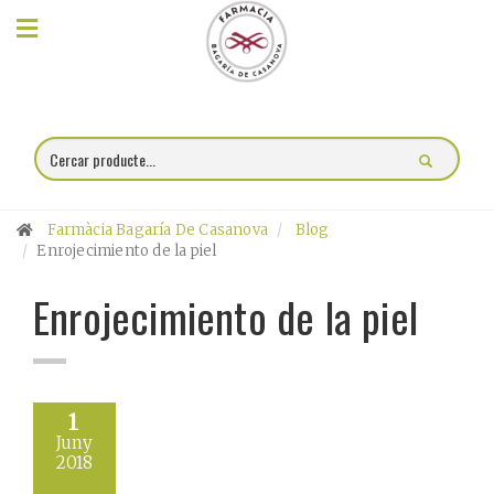
×
Compra
online
Farmàcia
Farmàcia Bagaría De Casanova
Blog
Blog
Enrojecimiento de la piel
Enrojecimiento de la piel
Xerrades
Promocions
Encárrec
1
Juny
fórmules
2018