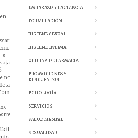
EMBARAZO Y LACTANCIA
 en
FORMULACIÓN
HIGIENE SEXUAL
ssari
enir
HIGIENE INTIMA
 la
OFICINA DE FARMACIA
vaja,
ó
PROMOCIONES Y
ue no
DESCUENTOS
ieta
. Com
PODOLOGÍA
SERVICIOS
any
ostre
SALUD MENTAL
àcil,
SEXUALIDAD
ents