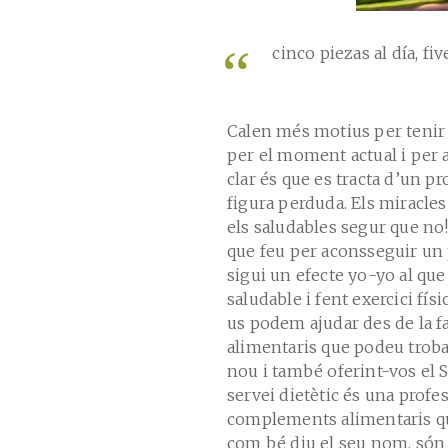
cinco piezas al día, f
Calen més motius per tenir 
per el moment actual i per a
clar és que es tracta d’un p
figura perduda. Els miracles
els saludables segur que no!
que feu per aconsseguir un 
sigui un efecte yo-yo al qu
saludable i fent exercici fís
us podem ajudar des de la 
alimentaris que podeu trobar
nou i també oferint-vos el 
servei dietètic és una profe
complements alimentaris que
com bé diu el seu nom, són