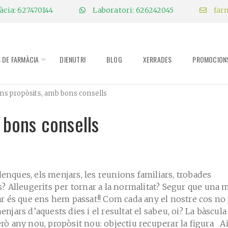
cia: 627470144
Laboratori: 626242045
far
S DE FARMÀCIA
DIENUTRI
BLOG
XERRADES
PROMOCION
ons propòsits, amb bons consells
 bons consells
lenques, els menjars, les reunions familiars, trobades
 Alleugerits per tornar a la normalitat? Segur que una 
lar és que ens hem passat!! Com cada any el nostre cos no
menjars d’aquests dies i el resultat el sabeu, oi? La bàscula
rò any nou, propòsit nou: objectiu recuperar la figura Ai