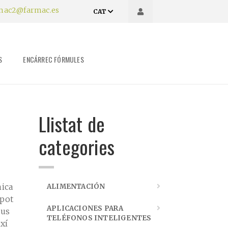
mac2@farmac.es
CAT
S
ENCÁRREC FÓRMULES
Llistat de
categories
mica
ALIMENTACIÓN
 pot
APLICACIONES PARA
 us
TELÉFONOS INTELIGENTES
xí