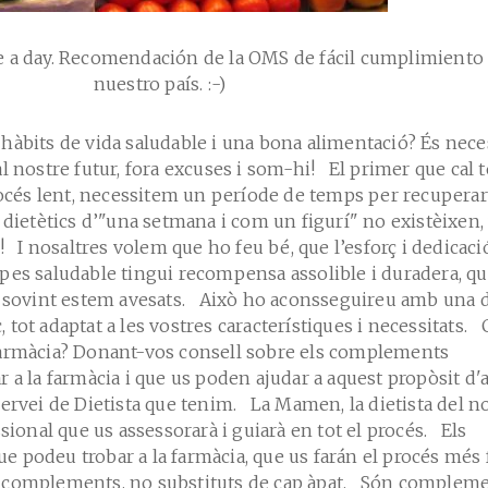
ive a day. Recomendación de la OMS de fácil cumplimiento
nuestro país. :-)
hàbits de vida saludable i una bona alimentació? És nece
l nostre futur, fora excuses i som-hi! El primer que cal t
rocés lent, necessitem un període de temps per recuperar
 dietètics d’"una setmana i com un figurí" no existèixen, 
! I nosaltres volem que ho feu bé, que l’esforç i dedicaci
pes saludable tingui recompensa assolible i duradera, q
e sovint estem avesats. Això ho aconsseguireu amb una d
ic, tot adaptat a les vostres característiques i necessitats
farmàcia? Donant-vos consell sobre els complements
 a la farmàcia i que us poden ajudar a aquest propòsit d'
Servei de Dietista que tenim. La Mamen, la dietista del n
ssional que us assessorarà i guiarà en tot el procés. Els
 podeu trobar a la farmàcia, que us farán el procés més f
 complements, no substituts de cap àpat. Són complem