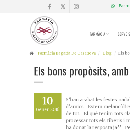
Farmà
×
Compra
online
FARMÀCIA
SERVEI
Farmàcia
Farmàcia Bagaría De Casanova
Blog
Els b
Blog
Els bons propòsits, amb
Xerrades
Promocions
10
S’han acabat les festes nada
d’amics… Estem melancòlics?
Gener 2016
Encárrec
de tot. El què tenim tots c
fórmules
processar tots els tiberis i 
ha donat la resposta ja?? Pe