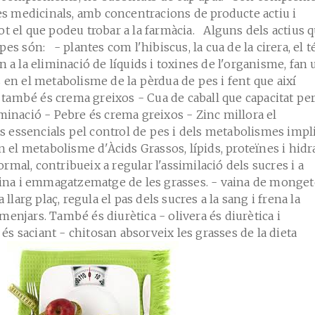
tes medicinals, amb concentracions de producte actiu i
ot el que podeu trobar a la farmàcia. Alguns dels actius 
es són: - plantes com l'hibiscus, la cua de la cirera, el t
n a la eliminació de líquids i toxines de l'organisme, fan 
 en el metabolisme de la pèrdua de pes i fent que així
rd també és crema greixos - Cua de caball que capacitat pe
minació - Pebre és crema greixos - Zinc millora el
essencials pel control de pes i dels metabolismes impl
n el metabolisme d'Àcids Grassos, lípids, proteïnes i hidra
mal, contribueix a regular l'assimilació dels sucres i a
ulina i emmagatzematge de les grasses. - vaina de monget
 llarg plaç, regula el pas dels sucres a la sang i frena la
enjars. També és diurètica - olivera és diurètica i
s saciant - chitosan absorveix les grasses de la dieta