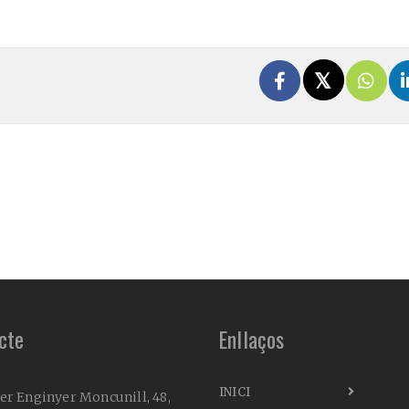
cte
Enllaços
INICI
er Enginyer Moncunill, 48,