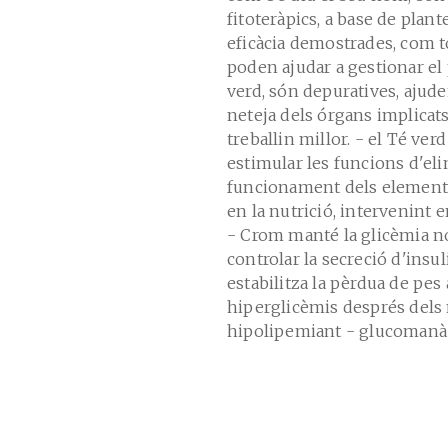
fitoteràpics, a base de plan
eficàcia demostrades, com t
poden ajudar a gestionar el p
verd, són depuratives, ajude
neteja dels órgans implicats
treballin millor. - el Té ve
estimular les funcions d'eli
funcionament dels elements 
en la nutrició, intervenint e
- Crom manté la glicèmia nor
controlar la secreció d'ins
estabilitza la pèrdua de pes a
hiperglicèmis després dels m
hipolipemiant - glucomanà é