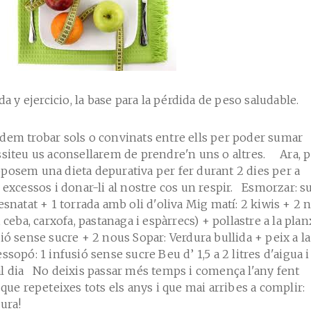
a y ejercicio, la base para la pérdida de peso saludable.
dem trobar sols o convinats entre ells per poder sumar
ssiteu us aconsellarem de prendre'n uns o altres. Ara, 
posem una dieta depurativa per fer durant 2 dies per a
 excessos i donar-li al nostre cos un respir. Esmorzar: s
esnatat + 1 torrada amb oli d'oliva Mig matí: 2 kiwis + 2 
 ceba, carxofa, pastanaga i espàrrecs) + pollastre a la plan
ió sense sucre + 2 nous Sopar: Verdura bullida + peix a la
sopó: 1 infusió sense sucre Beu d’ 1,5 a 2 litres d'aigua i
l dia No deixis passar més temps i comença l'any fent
 que repeteixes tots els anys i que mai arribes a complir:
 figura!