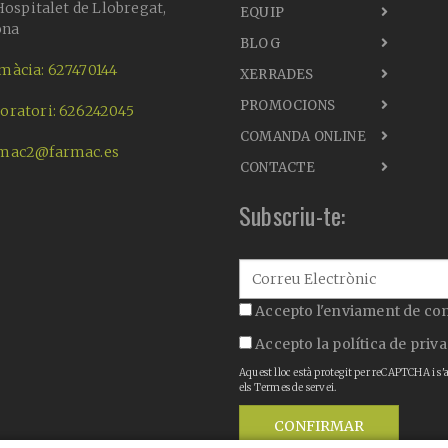
ospitalet de Llobregat,
EQUIP
ona
BLOG
màcia: 627470144
XERRADES
PROMOCIONS
oratori: 626242045
COMANDA ONLINE
mac2@farmac.es
CONTACTE
Subscriu-te:
Accepto l'enviament de co
Accepto la
política de priva
Aquest lloc està protegit per reCAPTCHA i s'
els
Termes de servei
.
CONFIRMAR