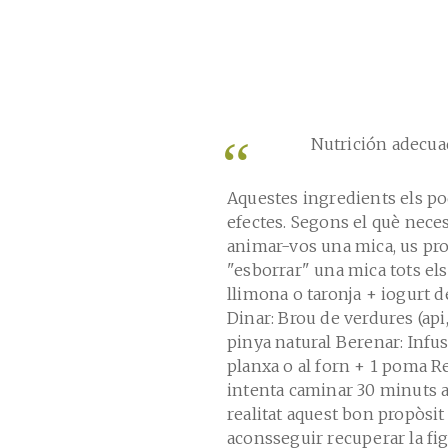
Nutrición adecuad
Aquestes ingredients els po
efectes. Segons el què nece
animar-vos una mica, us pro
"esborrar" una mica tots els
llimona o taronja + iogurt d
Dinar: Brou de verdures (api,
pinya natural Berenar: Infus
planxa o al forn + 1 poma Res
intenta caminar 30 minuts a
realitat aquest bon propòsit
aconsseguir recuperar la