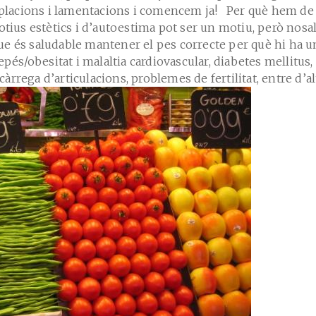
lacions i lamentacions i comencem ja! Per què hem de
otius estètics i d’autoestima pot ser un motiu, però nosa
e és saludable mantener el pes correcte per què hi ha u
epés/obesitat i malaltia cardiovascular, diabetes mellitus,
rrega d’articulacions, problemes de fertilitat, entre d’al