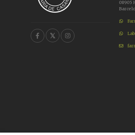
08905 H
Barcel
Far
Lab
far