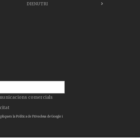
DIENUTRI
municacions comercials
citat
apliquen la
Política de Privadesa
de Google i