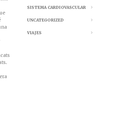
SISTEMA CARDIOVASCULAR
que
é
UNCATEGORIZED
una
VIAJES
r
icats
ts..
era