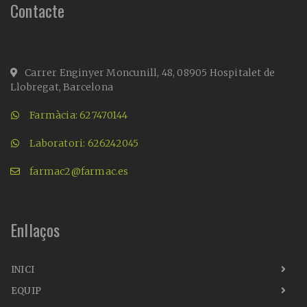
Contacte
Carrer Enginyer Moncunill, 48, 08905 Hospitalet de
Llobregat, Barcelona
Farmàcia: 627470144
Laboratori: 626242045
farmac2@farmac.es
Enllaços
INICI
EQUIP