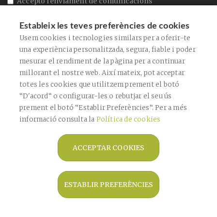
Accepto l'enviament de comunicacions
comercials
Estableix les teves preferències de cookies
Accepto la
política de privacitat
Usem cookies i tecnologies similars per a oferir-te
Aquest lloc està protegit per reCAPTCHA i s'apliquen la
Política de Privadesa
de
una experiència personalitzada, segura, fiable i poder
Google i els
Termes de servei
.
mesurar el rendiment de la pàgina per a continuar
CONFIRMAR
millorant el nostre web. Així mateix, pot acceptar
totes les cookies que utilitzem prement el botó
“D'acord“ o configurar-les o rebutjar el seu ús
prement el botó “Establir Preferències“. Per a més
ENVIAR
informació consulta la
Política de cookies
ACCEPTAR COOKIES
Copyright © 2026 Farmàcia Bagaría De
Casanova -
Diseño web
- Farmaoffice
ESTABLIR PREFERÈNCIES
Avís legal
Política de privacitat