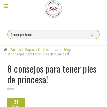
×
Compra
online
Farmàcia
Farmàcia Bagaría De Casanova
Blog
Blog
8 consejos para tener pies de princesa!
8 consejos para tener pies
Xerrades
de princesa!
Promocions
Encárrec
fórmules
21
Maig