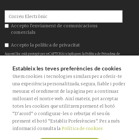
Accepto l'enviament de comunicacions
comercials
Accepto la
política de privacitat
Aquest lloc està protegit per reCAPTCHA i s'apliquen la
Política de Privadesa
de
Google i els
Termes de servei
.
Estableix les teves preferències de cookies
CONFIRMAR
Usem cookies i tecnologies similars per a oferir-te
una experiència personalitzada, segura, fiable i poder
mesurar el rendiment de la pàgina per a continuar
ENVIAR
millorant el nostre web. Així mateix, pot acceptar
totes les cookies que utilitzem prement el botó
“D'acord“ o configurar-les o rebutjar el seu ús
prement el botó “Establir Preferències“. Per a més
informació consulta la
Política de cookies
Copyright © 2026 Farmàcia Bagaría De
Casanova -
Diseño web
- Farmaoffice