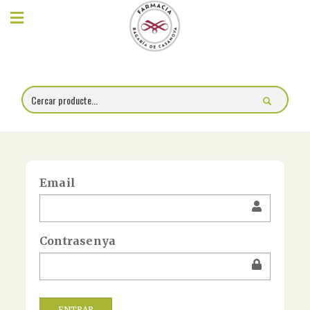
×
Compra
online
Farmàcia
Blog
Email
Xerrades
Promocions
Contrasenya
Encárrec
fórmules
ENTRAR