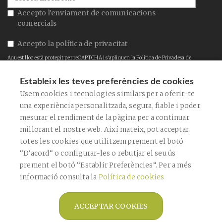
Accepto l'enviament de comunicacions
comercials
Accepto la
política de privacitat
Aquest lloc està protegit per reCAPTCHA i s'apliquen la
Política de Privadesa
de
Google i els
Termes de servei
.
Estableix les teves preferències de cookies
CONFIRMAR
Usem cookies i tecnologies similars per a oferir-te
una experiència personalitzada, segura, fiable i poder
mesurar el rendiment de la pàgina per a continuar
ENVIAR
millorant el nostre web. Així mateix, pot acceptar
totes les cookies que utilitzem prement el botó
“D'acord“ o configurar-les o rebutjar el seu ús
prement el botó “Establir Preferències“. Per a més
informació consulta la
Política de cookies
Copyright © 2026 Farmàcia Bagaría De
Casanova -
Diseño web
- Farmaoffice
ACCEPTAR COOKIES
Avís legal