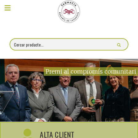
×
Compra
online
Farmàcia
Blog
Premi al compromís comunitari
Xerrades
Promocions
Encárrec
fórmules
ALTA CLIENT