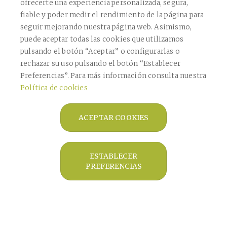
ofrecerte una experiencia personalizada, segura,
Acepto la
política de privacidad
fiable y poder medir el rendimiento de la página para
Este sitio está protegido por reCAPTCHA y se aplican la
Política de Privacidad
de
seguir mejorando nuestra página web. Asimismo,
Google y los
Términos de Servicio
.
puede aceptar todas las cookies que utilizamos
CONFIRMAR
pulsando el botón “Aceptar” o configurarlas o
rechazar su uso pulsando el botón “Establecer
Preferencias”. Para más información consulta nuestra
ENVIAR
Política de cookies
ACEPTAR COOKIES
Copyright © 2026 Farmàcia Bagaría De
Casanova -
Diseño web
- Farmaoffice
ESTABLECER
PREFERENCIAS
Aviso legal
Política de privacidad
Política de cookies
Política de ventas