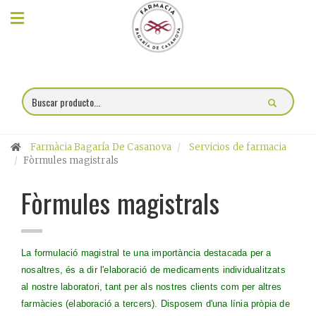
×
Compra
online
Farmacia
Farmàcia Bagaría De Casanova
Servicios de farmacia
Blog
Fòrmules magistrals
Fòrmules magistrals
Charlas
Promociones
La formulació magistral te una importància destacada per a
Encargo
nosaltres, és a dir l'elaboració de medicaments individualitzats
al nostre laboratori, tant per als nostres clients com per altres
fórmulas
farmàcies (elaboració a tercers). Disposem d'una línia pròpia de