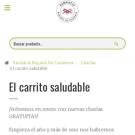
×
Compra
online
Farmacia
Farmàcia Bagaría De Casanova
Charlas
Blog
El carrito saludable
El carrito saludable
Charlas
Promociones
¡Volvemos en enero con nuevas charlas
Encargo
GRATUITAS!
fórmulas
Empieza el año y más de uno nos habremos