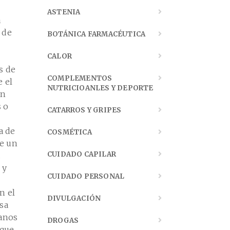
ASTENIA
a
 de
BOTÁNICA FARMACÉUTICA
CALOR
s de
COMPLEMENTOS
e el
NUTRICIOANLES Y DEPORTE
an
s o
CATARROS Y GRIPES
a de
COSMÉTICA
de un
CUIDADO CAPILAR
.
 y
CUIDADO PERSONAL
n el
DIVULGACIÓN
osa
manos
DROGAS
 que