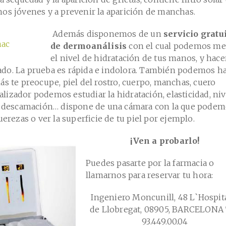
os jóvenes y a prevenir la aparición de manchas.
Además disponemos de un
servicio gratu
de dermoanálisis
con el cual podemos me
el nivel de hidratación de tus manos, y hace
do. La prueba es rápida e indolora. También podemos h
ás te preocupe, piel del rostro, cuerpo, manchas, cuero
izador podemos estudiar la hidratación, elasticidad, niv
a, descamación… dispone de una cámara con la que pode
uerezas o ver la superficie de tu piel por ejemplo.
¡Ven a probarlo!
Puedes pasarte por la farmacia o
llamarnos para reservar tu hora:
Ingeniero Moncunill, 48 L`Hospit
de Llobregat, 08905, BARCELONA 
93.449.00.04