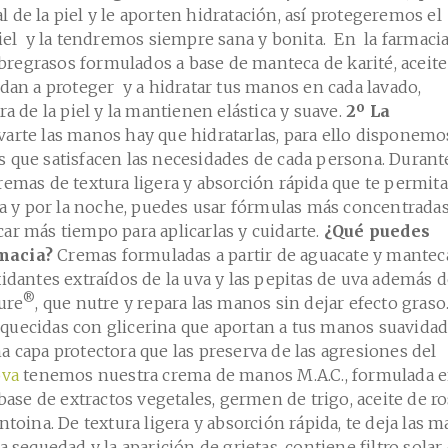
de la piel y le aporten hidratación, así protegeremos el
iel y la tendremos siempre sana y bonita. En la farmaci
regrasos formulados a base de manteca de karité, aceite
udan a proteger y a hidratar tus manos en cada lavado,
ra de la piel y la mantienen elástica y suave.
2º La
varte las manos hay que hidratarlas, para ello disponemo
 que satisfacen las necesidades de cada persona. Durant
remas de textura ligera y absorción rápida que te permit
ria y por la noche, puedes usar fórmulas más concentrada
ar más tiempo para aplicarlas y cuidarte.
¿Qué puedes
macia?
Cremas formuladas a partir de aguacate y mantec
xidantes extraídos de la uva y las pepitas de uva además 
®
ure
, que nutre y repara las manos sin dejar efecto graso
quecidas con glicerina que aportan a tus manos suavidad
a capa protectora que las preserva de las agresiones del
ova
tenemos nuestra crema de manos M.A.C., formulada e
 base de extractos vegetales, germen de trigo, aceite de r
ntoina. De textura ligera y absorción rápida, te deja las 
a sequedad y la aparición de grietas, contiene filtro solar