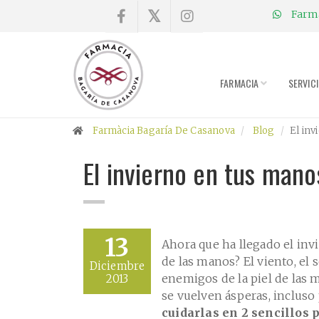
Farmà
×
Compra
online
FARMACIA
SERVIC
Farmacia
Farmàcia Bagaría De Casanova
Blog
El inv
Blog
El invierno en tus mano
Charlas
Promociones
13
Ahora que ha llegado el inv
de las manos? El viento, el 
Diciembre
Encargo
enemigos de la piel de las 
2013
fórmulas
se vuelven ásperas, inclus
cuidarlas en 2 sencillos 