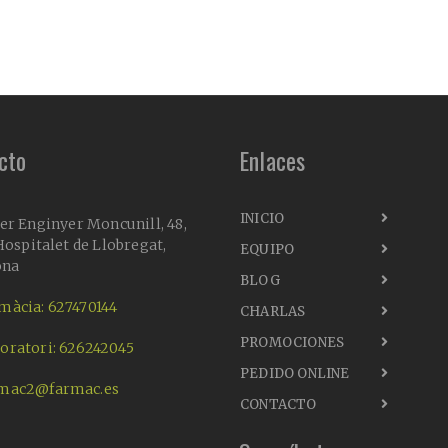
cto
Enlaces
INICIO
er Enginyer Moncunill, 48,
ospitalet de Llobregat,
EQUIPO
ona
BLOG
màcia: 627470144
CHARLAS
PROMOCIONES
oratori: 626242045
PEDIDO ONLINE
mac2@farmac.es
CONTACTO