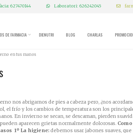
cia: 627470144
Laboratori: 626242045
far
IOS DE FARMACIA
DIENUTRI
BLOG
CHARLAS
PROMOCIO
ierno en tus manos
s
ierno nos abrigamos de pies a cabeza pero, ¿nos acorda
sol, el frío y los cambios de temperatura son los principal
manos. En invierno se secan, se descaman, pierden suavid
o pueden aparecen grietas normalmente dolorosas.
Como
pasos
1º
La
higiene
:
debemos usar jabones suaves, que