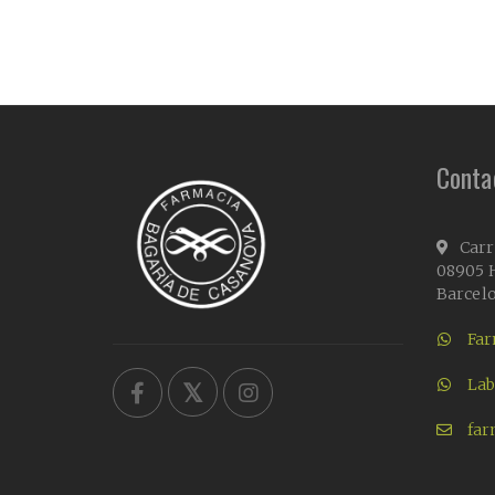
Conta
Carr
08905 H
Barcel
Far
Lab
far