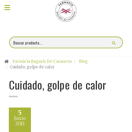
×
Compra
online
Farmacia
Farmàcia Bagaría De Casanova
Blog
Blog
Cuidado, golpe de calor
Cuidado, golpe de calor
Charlas
Promociones
Encargo
5
Junio
fórmulas
2013