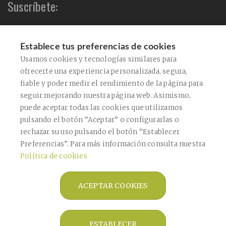
Suscríbete:
Establece tus preferencias de cookies
Acepto el envío de comunicaciones comerciales
Usamos cookies y tecnologías similares para
ofrecerte una experiencia personalizada, segura,
Acepto la
política de privacidad
fiable y poder medir el rendimiento de la página para
Este sitio está protegido por reCAPTCHA y se aplican la
Política de Privacidad
de
seguir mejorando nuestra página web. Asimismo,
Google y los
Términos de Servicio
.
puede aceptar todas las cookies que utilizamos
CONFIRMAR
pulsando el botón “Aceptar” o configurarlas o
rechazar su uso pulsando el botón “Establecer
Preferencias”. Para más información consulta nuestra
ENVIAR
Política de cookies
ACEPTAR COOKIES
Copyright © 2026 Farmàcia Bagaría De
Casanova -
Diseño web
- Farmaoffice
ESTABLECER