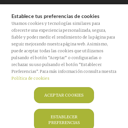
Acepto la
política de privacidad
Este sitio está protegido por reCAPTCHA y se aplican la
Política de Privacidad
de
Establece tus preferencias de cookies
Google y los
Términos de Servicio
.
Usamos cookies y tecnologías similares para
ofrecerte una experiencia personalizada, segura,
CONFIRMAR
fiable y poder medir el rendimiento de la página para
seguir mejorando nuestra página web. Asimismo,
puede aceptar todas las cookies que utilizamos
ENVIAR
pulsando el botón “Aceptar” o configurarlas o
rechazar su uso pulsando el botón “Establecer
Preferencias”. Para más información consulta nuestra
Política de cookies
Copyright © 2026 Farmàcia Bagaría De
Casanova -
Diseño web
- Farmaoffice
ACEPTAR COOKIES
Aviso legal
Política de privacidad
ESTABLECER
Política de cookies
PREFERENCIAS