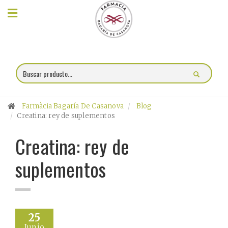
×
Compra
online
Farmacia
Farmàcia Bagaría De Casanova
Blog
Blog
Creatina: rey de suplementos
Creatina: rey de
Charlas
suplementos
Promociones
Encargo
fórmulas
25
Junio