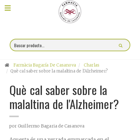
×
Compra
online
Farmacia
Farmàcia Bagaría De Casanova
Charlas
Blog
Què cal saber sobre la malaltina de l'Alzheimer?
Què cal saber sobre la
Charlas
malaltina de l'Alzheimer?
Promociones
Encargo
por Guillermo Bagaria de Casanova
fórmulas
Aquesta és una xerrada emmarcada en el