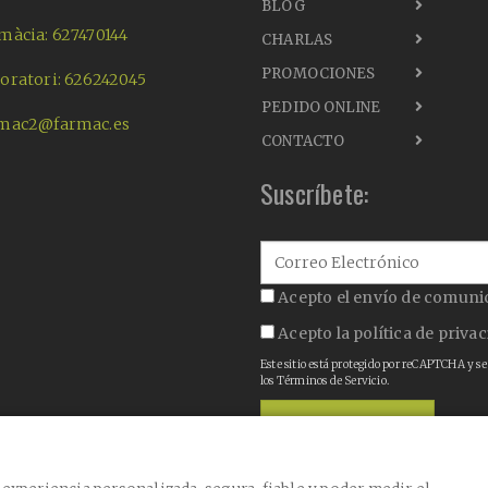
BLOG
màcia: 627470144
CHARLAS
PROMOCIONES
oratori: 626242045
PEDIDO ONLINE
mac2@farmac.es
CONTACTO
Suscríbete:
Acepto el envío de comuni
Acepto la
política de priva
Este sitio está protegido por reCAPTCHA y se
los
Términos de Servicio
.
CONFIRMAR