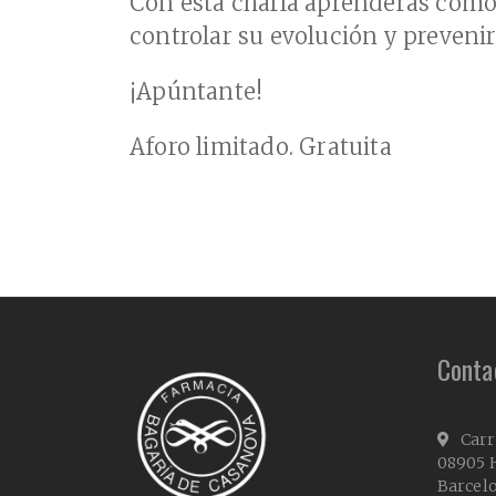
Con esta charla aprenderás cómo 
controlar su evolución y preveni
¡Apúntante!
Aforo limitado. Gratuita
Conta
Carr
08905 H
Barcel