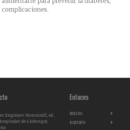
alimentarte para prevenir la diabetes,
r complicaciones.
cto
Enlaces
INICIO
er Enginyer Moncunill, 48,
ospitalet de Llobregat,
EQUIPO
ona