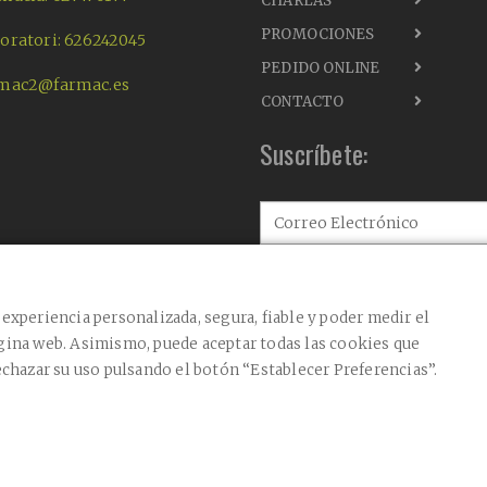
CHARLAS
PROMOCIONES
oratori: 626242045
PEDIDO ONLINE
mac2@farmac.es
CONTACTO
Suscríbete:
Acepto el envío de comuni
Acepto la
política de priva
experiencia personalizada, segura, fiable y poder medir el
Este sitio está protegido por reCAPTCHA y se
los
Términos de Servicio
.
gina web. Asimismo, puede aceptar todas las cookies que
echazar su uso pulsando el botón “Establecer Preferencias”.
CONFIRMAR