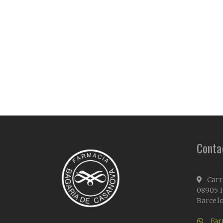
Conta
Carr
08905 H
Barcel
Far