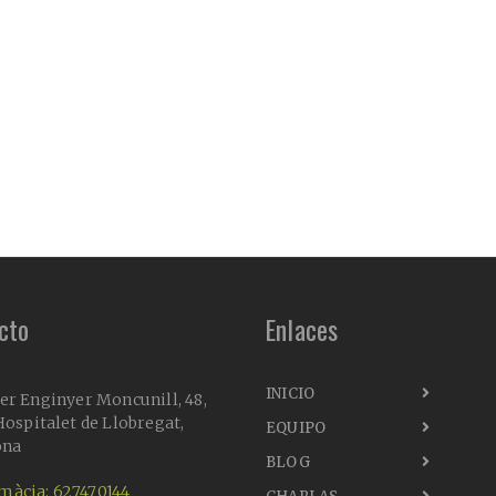
cto
Enlaces
INICIO
er Enginyer Moncunill, 48,
ospitalet de Llobregat,
EQUIPO
ona
BLOG
màcia: 627470144