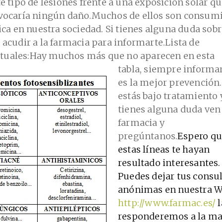
e tipo de lesiones frente a una exposición solar q
vocaría ningún daño.
Muchos de ellos son consum
ica en nuestra sociedad. Si tienes alguna duda sobr
acudir a la farmacia para informarte.
Lista de
uales:
Hay muchos más que no aparecen en esta
tabla, siempre informa
es la mejor prevención.
estás bajo tratamiento 
tienes alguna duda ven 
farmacia y
pregúntanos.
Espero q
estas líneas te hayan
resultado interesantes.
Puedes dejar tus consu
anónimas en nuestra W
http://www.farmac.es/
l
responderemos a la m