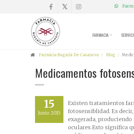
Farmà
×
Compra
online
FARMACIA
SERVIC
Farmacia
Farmàcia Bagaría De Casanova
Blog
Medic
Blog
Medicamentos fotosensi
Charlas
Promociones
15
Existen tratamientos fa
fotosensiblidad. Es decir
Junio 2015
Encargo
exagerada, produciendo 
fórmulas
oculares.
Esto significa 