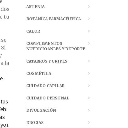
ue
ASTENIA
idos
e tu
BOTÁNICA FARMACÉUTICA
CALOR
rse
COMPLEMENTOS
 Si
NUTRICIOANLES Y DEPORTE
y
CATARROS Y GRIPES
a la
COSMÉTICA
ue
CUIDADO CAPILAR
CUIDADO PERSONAL
ltas
eb:
DIVULGACIÓN
as
DROGAS
ayor