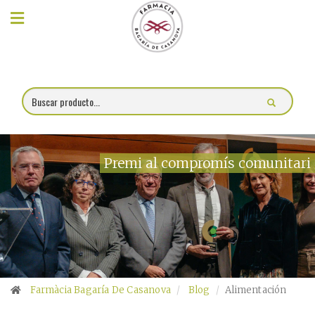
×
Compra
online
Farmacia
Blog
Premi al compromís comunitari
Charlas
Promociones
Encargo
fórmulas
Farmàcia Bagaría De Casanova
Blog
Alimentación