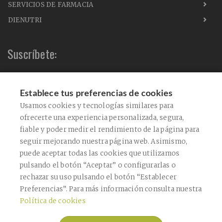
SERVICIOS DE FARMACIA
DIENUTRI
Suscríbete:
Establece tus preferencias de cookies
Acepto el envío de comunicaciones comerciales
Usamos cookies y tecnologías similares para
ofrecerte una experiencia personalizada, segura,
Acepto la
política de privacidad
fiable y poder medir el rendimiento de la página para
Este sitio está protegido por reCAPTCHA y se aplican la
Política de Privacidad
de
seguir mejorando nuestra página web. Asimismo,
Google y los
Términos de Servicio
.
puede aceptar todas las cookies que utilizamos
CONFIRMAR
pulsando el botón “Aceptar” o configurarlas o
rechazar su uso pulsando el botón “Establecer
Preferencias”. Para más información consulta nuestra
ENVIAR
Política de cookies