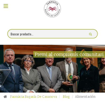
×
Compra
online
Farmacia
Blog
Premi al compromís comunitari
Charlas
Promociones
Encargo
fórmulas
Farmàcia Bagaría De Casanova
Blog
Alimentación