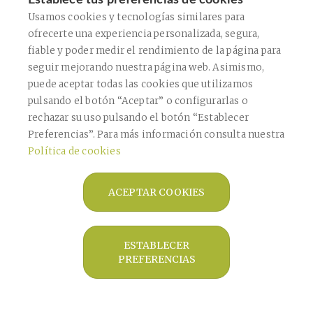
Establece tus preferencias de cookies
Acepto el envío de comunicaciones comerciales
Usamos cookies y tecnologías similares para
ofrecerte una experiencia personalizada, segura,
Acepto la
política de privacidad
fiable y poder medir el rendimiento de la página para
Este sitio está protegido por reCAPTCHA y se aplican la
Política de Privacidad
de
seguir mejorando nuestra página web. Asimismo,
Google y los
Términos de Servicio
.
puede aceptar todas las cookies que utilizamos
CONFIRMAR
pulsando el botón “Aceptar” o configurarlas o
rechazar su uso pulsando el botón “Establecer
Preferencias”. Para más información consulta nuestra
ENVIAR
Política de cookies
ACEPTAR COOKIES
Copyright © 2026 Farmàcia Bagaría De
Casanova -
Diseño web
- Farmaoffice
ESTABLECER
PREFERENCIAS
Aviso legal
Política de privacidad